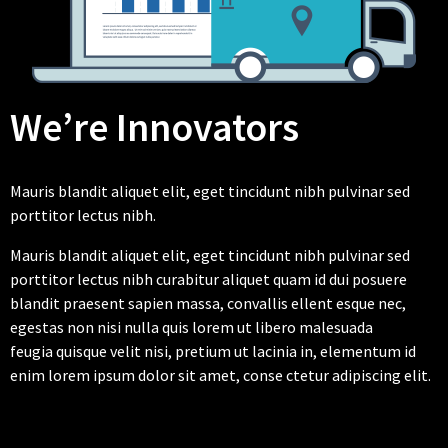
We’re Innovators
Mauris blandit aliquet elit, eget tincidunt nibh pulvinar sed
porttitor lectus nibh.
Mauris blandit aliquet elit, eget tincidunt nibh pulvinar sed
porttitor lectus nibh curabitur aliquet quam id dui posuere
blandit praesent sapien massa, convallis ellent esque nec,
egestas non nisi nulla quis lorem ut libero malesuada
feugia quisque velit nisi, pretium ut lacinia in, elementum id
enim lorem ipsum dolor sit amet, conse ctetur adipiscing elit.